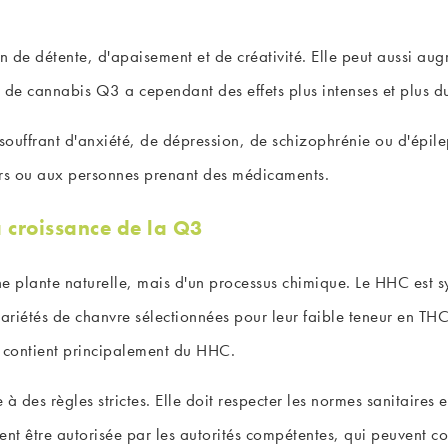
 de détente, d'apaisement et de créativité. Elle peut aussi augm
r de cannabis Q3 a cependant des effets plus intenses et plus 
ouffrant d'anxiété, de dépression, de schizophrénie ou d'épile
urs ou aux personnes prenant des médicaments.
a croissance de la Q3
ne plante naturelle, mais d'un processus chimique. Le HHC est s
variétés de chanvre sélectionnées pour leur faible teneur en THC
 contient principalement du HHC.
 des règles strictes. Elle doit respecter les normes sanitaires
ent être autorisée par les autorités compétentes, qui peuvent con