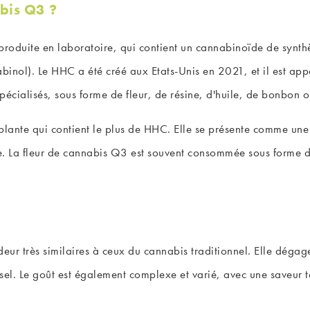
abis Q3 ?
 produite en laboratoire, qui contient un cannabinoïde de syn
inol). Le HHC a été créé aux Etats-Unis en 2021, et il est ap
écialisés, sous forme de fleur, de résine, d'huile, de bonbon o
plante qui contient le plus de HHC. Elle se présente comme une f
e. La fleur de cannabis Q3 est souvent consommée sous forme de 
eur très similaires à ceux du cannabis traditionnel. Elle déga
el. Le goût est également complexe et varié, avec une saveur ter