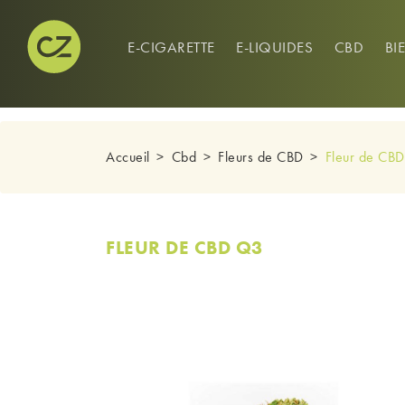
CONNEXION
0
E-CIGARETTE
E-LIQUIDES
CBD
BI
Accueil
Cbd
Fleurs de CBD
Fleur de CB
FLEUR DE CBD Q3