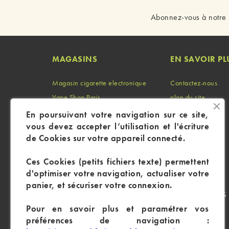
Abonnez-vous à notre 
MAGASINS
EN SAVOIR PL
Magasin cigarette electronique
Contactez-nous
Vape Shop Paris
plan du site
Vape Shop Marseille
Identifiant
En poursuivant votre navigation sur ce site,
vous devez accepter l’utilisation et l'écriture
Vape Shop Lyon
Mon compte
de Cookies sur votre appareil connecté.
Ces Cookies (petits fichiers texte) permettent
d'optimiser votre navigation, actualiser votre
panier, et sécuriser votre connexion.
CP : 105 
Pour en savoir plus et paramétrer vos
préférences de navigation :