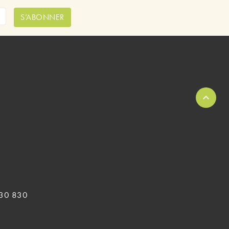
S’ABONNER
 830 830