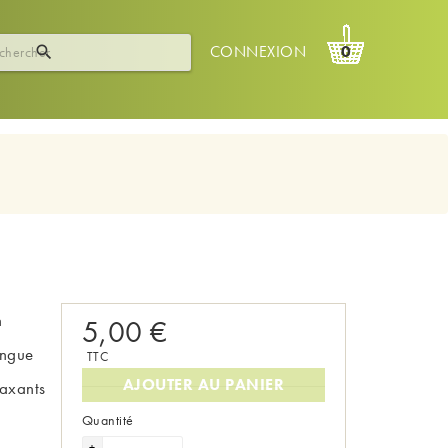
CONNEXION
0

n
5,00 €
ingue
TTC
AJOUTER AU PANIER
laxants
Quantité