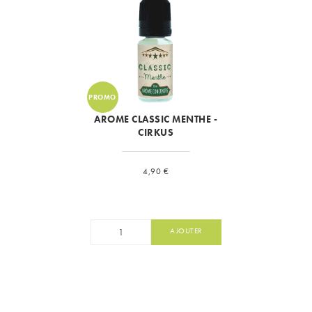
PROMO
AROME CLASSIC MENTHE -
CIRKUS
Prix
4,90 €
AJOUTER