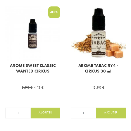
-30%
AROME SWEET CLASSIC
AROME TABAC RY4 -
WANTED CIRKUS
CIRKUS 30 ml
Prix de base
Prix
Prix
5,90 €
4,13 €
13,90 €
AJOUTER
AJOUTER