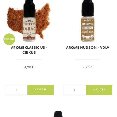
PROMO
AROME CLASSIC US -
AROME HUDSON - VDLV
CIRKUS
Prix
Prix
4,90 €
4,90 €
AJOUTER
AJOUTER