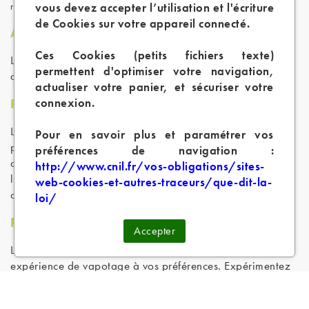
vous devez accepter l’utilisation et l'écriture
réglementations locales.
de Cookies sur votre appareil connecté.
Avantages des e-liquides DIY Tabac
Ces Cookies (petits fichiers texte)
Les aromes de tabac concentré DIY présentent plusieurs
permettent d'optimiser votre navigation,
avantages comme :
actualiser votre panier, et sécuriser votre
connexion.
Réduction des coûts
L'un des principaux avantages de la création de son
Pour en savoir plus et paramétrer vos
propre e-liquide tabac est la réduction des coûts. En
préférences de navigation :
achetant les ingrédients en vrac et en mélangeant vos e-
http://www.cnil.fr/vos-obligations/sites-
liquides, vous pouvez économiser une somme
web-cookies-et-autres-traceurs/que-dit-la-
considérable.
loi/
Personnalisation
Accepter
Le mélange d'e-liquides vous permet d'adapter votre
expérience de vapotage à vos préférences. Expérimentez
avec différents concentrés d'arômes de tabac, des rapports
PG/VG et des taux de nicotine pour créer un jus de vape