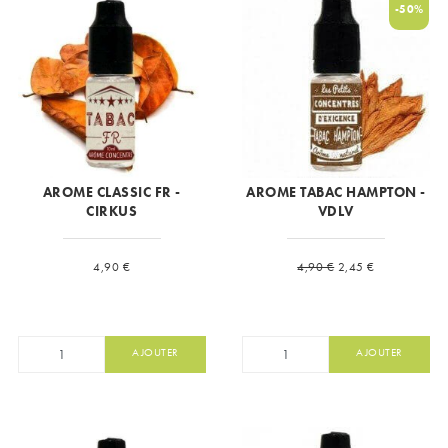
-50%
AROME CLASSIC FR -
AROME TABAC HAMPTON -
CIRKUS
VDLV
Prix
Prix de base
Prix
4,90 €
4,90 €
2,45 €
AJOUTER
AJOUTER