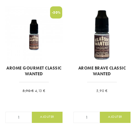
-30%
AROME GOURMET CLASSIC
AROME BRAVE CLASSIC
WANTED
WANTED
Prix de base
Prix
Prix
5,90 €
4,13 €
5,90 €
AJOUTER
AJOUTER