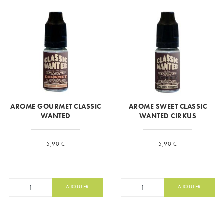
AROME GOURMET CLASSIC
AROME SWEET CLASSIC
WANTED
WANTED CIRKUS
Prix
Prix
5,90 €
5,90 €
AJOUTER
AJOUTER