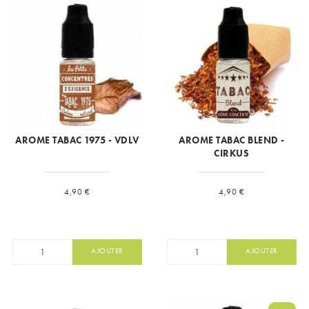
AROME TABAC 1975 - VDLV
AROME TABAC BLEND -
CIRKUS
Prix
Prix
4,90 €
4,90 €
AJOUTER
AJOUTER