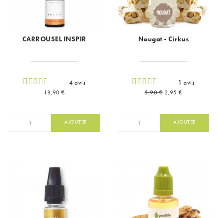
CARROUSEL INSPIR
Nougat - Cirkus
4 avis
1 avis
Prix
Prix de base
Prix
18,90 €
5,90 €
2,95 €
AJOUTER
AJOUTER