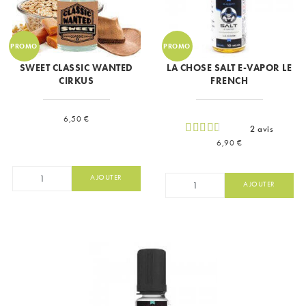
PROMO
PROMO
SWEET CLASSIC WANTED
LA CHOSE SALT E-VAPOR LE
CIRKUS
FRENCH
Prix
6,50 €
2 avis
Prix
6,90 €
AJOUTER
AJOUTER