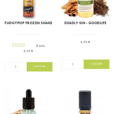
FUDGYPOP FROZEN SHAKE
DEADLY SIN - GOODLIFE
Prix
6,90 €
2 avis
Prix
6,20 €
AJOUTER
AJOUTER