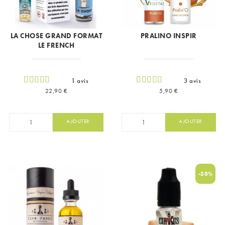
LA CHOSE GRAND FORMAT
PRALINO INSPIR
LE FRENCH
1 avis
3 avis
Prix
Prix
22,90 €
5,90 €
AJOUTER
AJOUTER
-50%