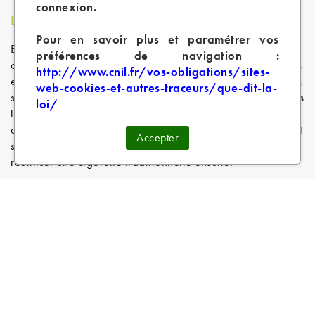
connexion.
Les avantages des e-liquides caramel
Pour en savoir plus et paramétrer vos
En plus de leurs goûts délicieux, les e-liquides caramel
préférences de navigation :
offrent plusieurs avantages. L'un des principaux avantages
http://www.cnil.fr/vos-obligations/sites-
est qu'il procure une sensation satisfaisante dans la gorge,
web-cookies-et-autres-traceurs/que-dit-la-
semblable à celle que l'on obtient en fumant des cigarettes
loi/
traditionnelles. Cela peut être particulièrement utile pour
ceux qui passent du tabac au vapotage. Leurs saveurs sont
Accepter
si appréciés que les consommateurs ne souhaitent pas
réutiliser une cigarette traditionnelle ensuite.
Les e-liquides Caramel ont également une de taux de
nicotine variable qui permet aux fumeurs à réduire
progressivement pour certains et totalement pour d'autres
leur consommation de nicotine.
Comment choisir le meilleur e-liquide caramel
?
Lorsque vous choisissez un e-liquide au caramel, il est