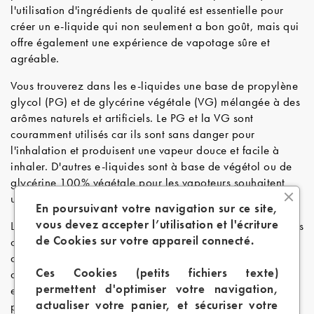
l'utilisation d'ingrédients de qualité est essentielle pour
créer un e-liquide qui non seulement a bon goût, mais qui
offre également une expérience de vapotage sûre et
agréable.
Vous trouverez dans les e-liquides une base de propylène
glycol (PG) et de glycérine végétale (VG) mélangée à des
arômes naturels et artificiels. Le PG et la VG sont
couramment utilisés car ils sont sans danger pour
l'inhalation et produisent une vapeur douce et facile à
inhaler. D'autres e-liquides sont à base de végétol ou de
glycérine 100% végétale pour les vapoteurs souhaitent
une vape encore plus saine.
En poursuivant votre navigation sur ce site,
vous devez accepter l’utilisation et l'écriture
Les e-liquides en vente sur eCig Zen contiennent différentes
de Cookies sur votre appareil connecté.
concentrations de nicotine de 0mg à 18mg pour répondre
aux besoins de tous les vapoteurs. La nicotine utilisée est
Ces Cookies (petits fichiers texte)
de qualité pharmaceutique et est soigneusement mesurée
permettent d'optimiser votre navigation,
et mélangée pour assurer la sécurité et la précision des
actualiser votre panier, et sécuriser votre
produits.