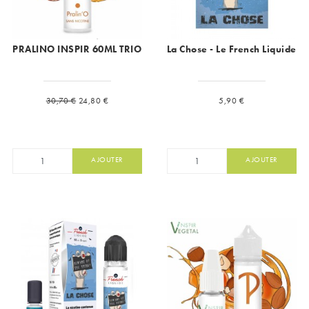
PRALINO INSPIR 60ML TRIO
La Chose - Le French Liquide
Prix de base
Prix
Prix
30,70 €
24,80 €
5,90 €
AJOUTER
AJOUTER