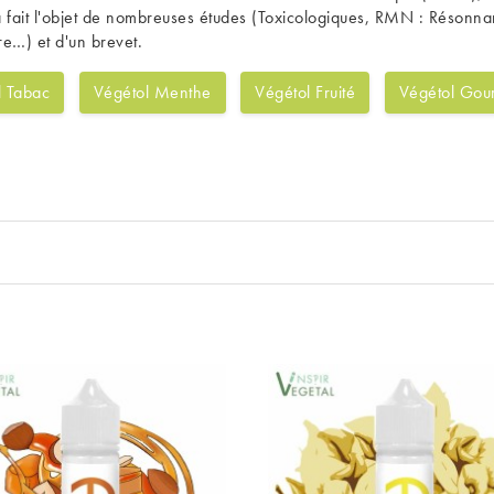
l a fait l'objet de nombreuses études (Toxicologiques, RMN : Réson
re…) et d'un brevet.
l Tabac
Végétol Menthe
Végétol Fruité
Végétol Go