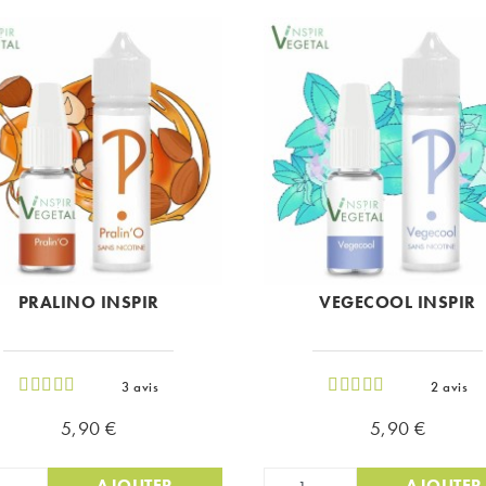
PRALINO INSPIR
VEGECOOL INSPIR
3 avis
2 avis
Prix
Prix
5,90 €
5,90 €
AJOUTER
AJOUTER