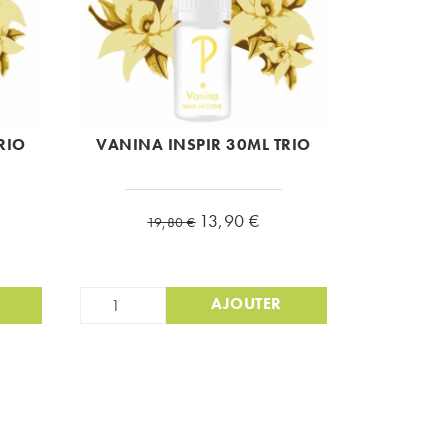
RIO
VANINA INSPIR 30ML TRIO
Prix de base
Prix
13,90 €
19,80 €
AJOUTER