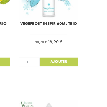
RIO
VEGEFROST INSPIR 60ML TRIO
Prix de base
Prix
18,90 €
30,70 €
AJOUTER