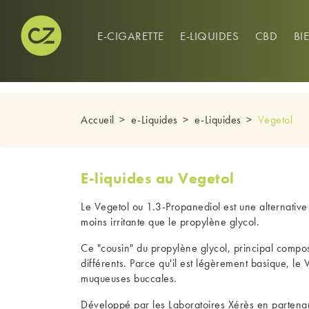
CONNEXION
0
E-CIGARETTE
E-LIQUIDES
CBD
BI
Accueil
e-Liquides
e-Liquides
Vegetol
E-liquides au Vegetol
Le Vegetol ou 1.3-Propanediol est une alternative 
moins irritante que le propylène glycol.
Ce "cousin" du propylène glycol, principal compos
différents. Parce qu'il est légèrement basique, le 
muqueuses buccales.
Développé par les Laboratoires Xérès en partenar