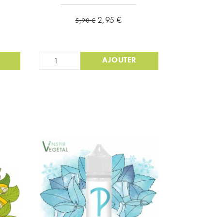
Prix de base
Prix
2,95 €
5,90 €
AJOUTER