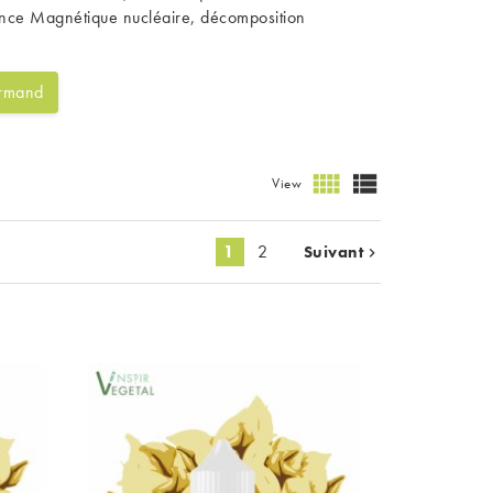
nance Magnétique nucléaire, décomposition
urmand


View
1
2
Suivant
