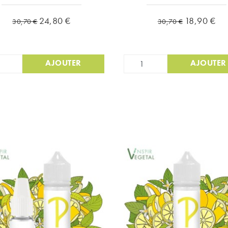
Prix de base
Prix
Prix de base
Prix
24,80 €
18,90 €
30,70 €
30,70 €
AJOUTER
AJOUTER