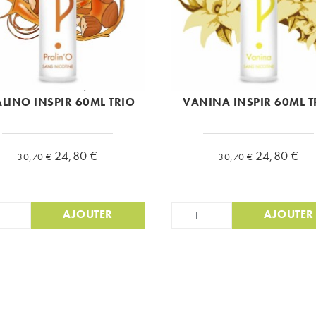
LINO INSPIR 60ML TRIO
VANINA INSPIR 60ML T
Prix de base
Prix
Prix de base
Prix
24,80 €
24,80 €
30,70 €
30,70 €
AJOUTER
AJOUTER