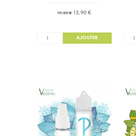
Prix de base
Prix
13,90 €
19,80 €
AJOUTER