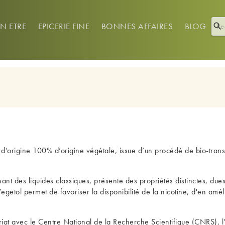
EN ETRE
EPICERIE FINE
BONNES AFFAIRES
BLOG

d’origine 100% d’origine végétale, issue d’un procédé de bio-transf
ant des liquides classiques, présente des propriétés distinctes, d
Vegetol permet de favoriser la disponibilité de la nicotine, d'en améli
iat avec le Centre National de la Recherche Scientifique (CNRS), l