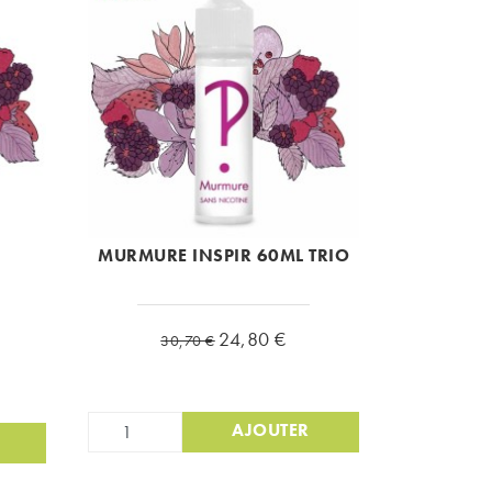
MURMURE INSPIR 60ML TRIO
Prix de base
Prix
24,80 €
30,70 €
AJOUTER