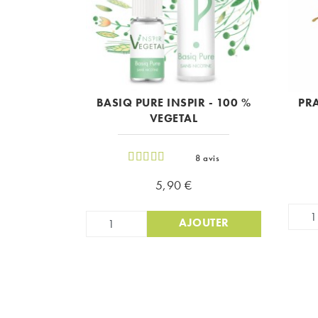
BASIQ PURE INSPIR - 100 %
PRA
VEGETAL
8 avis
Prix
5,90 €
AJOUTER