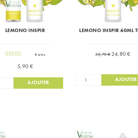
LEMONO INSPIR
LEMONO INSPIR 60ML T
Prix de base
Prix
24,80 €
30,70 €
4 avis
Prix
5,90 €
AJOUTER
AJOUTER