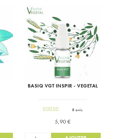
BASIQ VGT INSPIR - VEGETAL
8 avis
Prix
5,90 €
AJOUTER