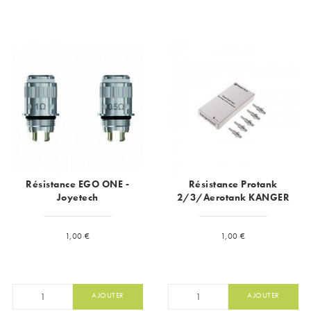
Résistance EGO ONE -
Résistance Protank
Joyetech
2/3/Aerotank KANGER
Prix
Prix
1,00 €
1,00 €
AJOUTER
AJOUTER