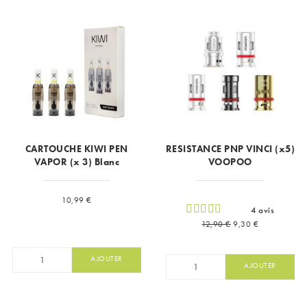
CARTOUCHE KIWI PEN
RESISTANCE PNP VINCI (x5)
VAPOR (x 3) Blanc
VOOPOO
Prix
10,99 €
4 avis
Prix de base
Prix
12,90 €
9,30 €
AJOUTER
AJOUTER