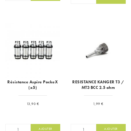
Résistance Aspire PockeX
RESISTANCE KANGER T3 /
(x5)
MT3 BCC 2.5 ohm
Prix
Prix
13,90 €
1,99 €
AJOUTER
AJOUTER