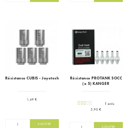
Résistance CUBIS - Joyetech
Résistance PROTANK SOCC
(x 5) KANGER
Prix
1,49 €
1 avis
Prix
5,90 €
AJOUTER
AJOUTER