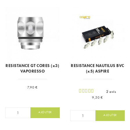
RESISTANCE GT CORES (x3)
RESISTANCE NAUTILUS BVC
VAPORESSO
(x5) ASPIRE
Prix
7,90 €
2 avis
Prix
9,50 €
AJOUTER
AJOUTER