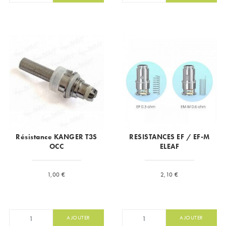
Résistance KANGER T3S
RESISTANCES EF / EF-M
OCC
ELEAF
Prix
Prix
1,00 €
2,10 €
AJOUTER
AJOUTER