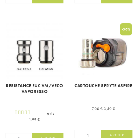
-50%
RESISTANCE EUC VM/VECO
CARTOUCHE SPRYTE ASPIRE
VAPORESSO
Prix de base
Prix
7,00 €
3,50 €
1 avis
Prix
1,99 €
AJOUTER
AJOUTER