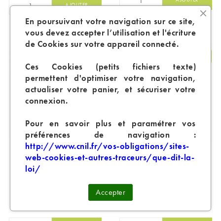
AJOUTER
En poursuivant votre navigation sur ce site,
vous devez accepter l’utilisation et l'écriture
de Cookies sur votre appareil connecté.
-40%
Ces Cookies (petits fichiers texte)
permettent d'optimiser votre navigation,
actualiser votre panier, et sécuriser votre
connexion.
Pour en savoir plus et paramétrer vos
préférences de navigation :
http://www.cnil.fr/vos-obligations/sites-
RESISTANCE DC
RES SCION 2 INNOKIN
KANGERTECH
web-cookies-et-autres-traceurs/que-dit-la-
loi/
Prix
Prix de base
Prix
0,99 €
4,49 €
2,69 €
Accepter