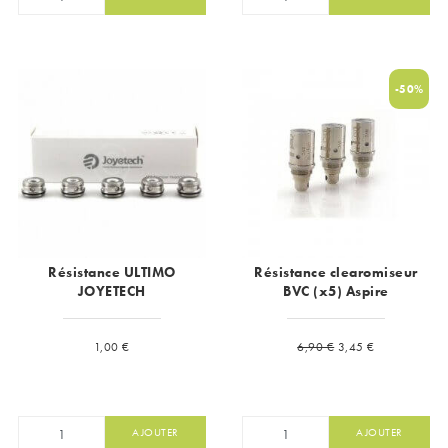
-50%
Résistance ULTIMO
Résistance clearomiseur
JOYETECH
BVC (x5) Aspire
Prix
Prix de base
Prix
1,00 €
6,90 €
3,45 €
AJOUTER
AJOUTER