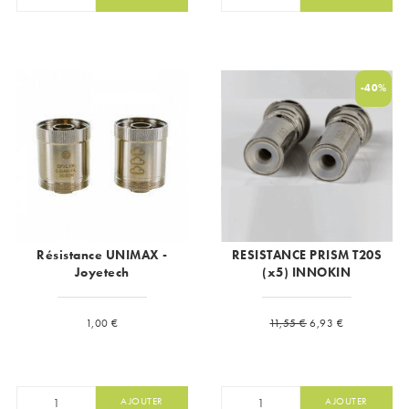
-40%
Résistance UNIMAX -
RESISTANCE PRISM T20S
Joyetech
(x5) INNOKIN
Prix
Prix de base
Prix
1,00 €
11,55 €
6,93 €
AJOUTER
AJOUTER