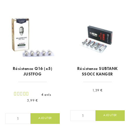
Résistance Q16 (x5)
Résistance SUBTANK
JUSTFOG
SSOCC KANGER
Prix
1,39 €
4 avis
Prix
5,99 €
AJOUTER
AJOUTER