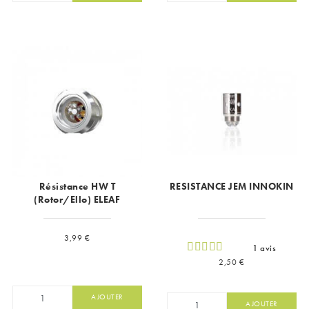
Résistance HW T
RESISTANCE JEM INNOKIN
(Rotor/Ello) ELEAF
Prix
3,99 €
1 avis
Prix
2,50 €
AJOUTER
AJOUTER