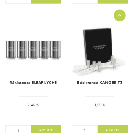
Résistance ELEAF LYCHE
Résistance KANGER T2
Prix
Prix
2,40 €
1,00 €
AJOUTER
AJOUTER