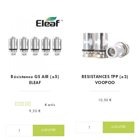
Résistance GS AIR (x5)
RESISTANCES TPP (x3)
ELEAF
VOOPOO
Prix
10,50 €
4 avis
Prix
9,50 €
AJOUTER
AJOUTER