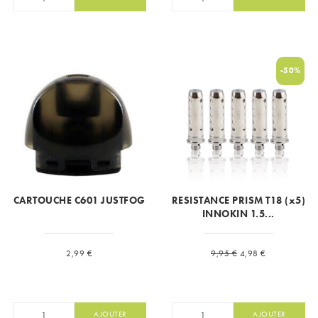
-50%
CARTOUCHE C601 JUSTFOG
RESISTANCE PRISM T18 (x5)
INNOKIN 1.5...
Prix
Prix de base
Prix
2,99 €
9,95 €
4,98 €
AJOUTER
AJOUTER