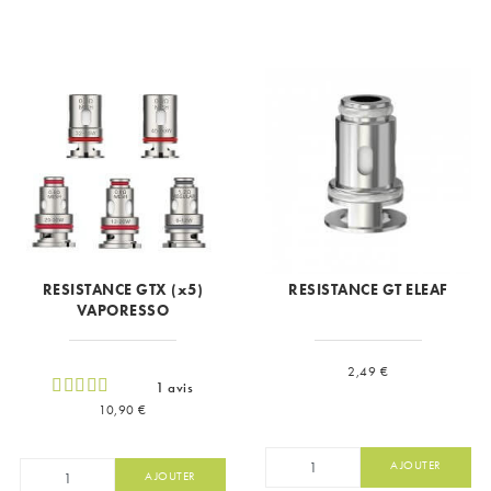
RESISTANCE GTX (x5)
RESISTANCE GT ELEAF
VAPORESSO
Prix
2,49 €
1 avis
Prix
10,90 €
AJOUTER
AJOUTER