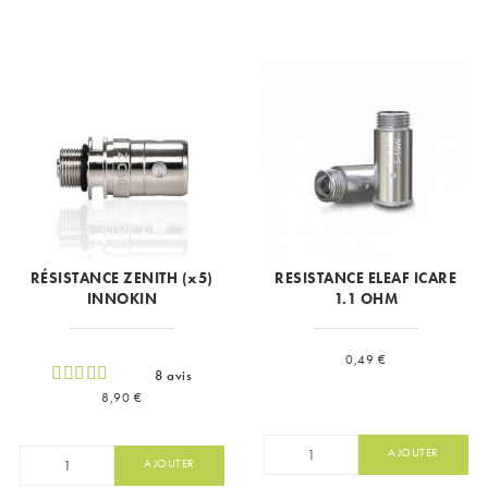
RÉSISTANCE ZENITH (x5)
RESISTANCE ELEAF ICARE
INNOKIN
1.1 OHM
Prix
0,49 €
8 avis
Prix
8,90 €
AJOUTER
AJOUTER