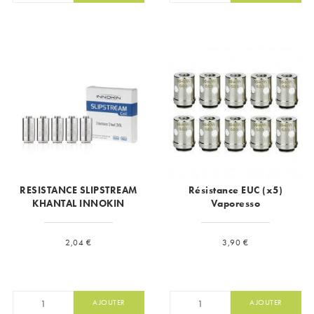
RESISTANCE SLIPSTREAM
Résistance EUC (x5)
KHANTAL INNOKIN
Vaporesso
Prix
Prix
2,04 €
3,90 €
AJOUTER
AJOUTER