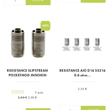
-20%
RESISTANCE SLIPSTREAM
RESISTANCE AIO D16 SS316
POCKETMOD INNOKIN
0.6 ohm...
Prix
2,50 €
1 avis
Prix de base
Prix
2,50 €
2,00 €
AJOUTER