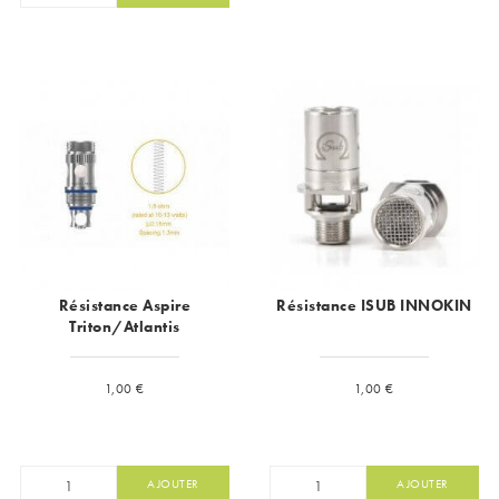
Résistance Aspire
Résistance ISUB INNOKIN
Triton/Atlantis
Prix
Prix
1,00 €
1,00 €
AJOUTER
AJOUTER