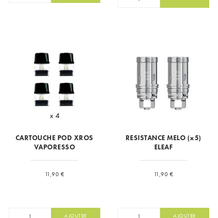
CARTOUCHE POD XROS
RESISTANCE MELO (x5)
VAPORESSO
ELEAF
Prix
Prix
11,90 €
11,90 €
AJOUTER
AJOUTER