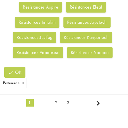
Résistances Aspire
Résistances Eleaf
Résistances Innokin
Résistances Joyetech
Résistances Justfog
Résistances Kangertech
Résistances Vaporesso
Résistances Voopoo
OK

Pertinence

1
2
3