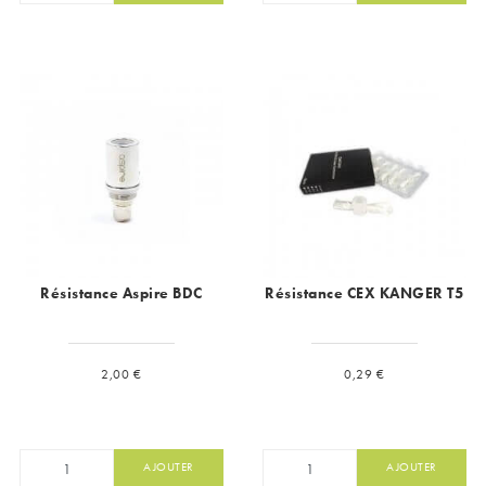
Résistance Aspire BDC
Résistance CEX KANGER T5
Prix
Prix
2,00 €
0,29 €
AJOUTER
AJOUTER