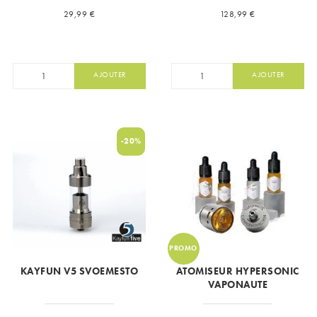
Prix
Prix
29,99 €
128,99 €
AJOUTER
AJOUTER
-20%
PROMO
KAYFUN V5 SVOEMESTO
ATOMISEUR HYPERSONIC
VAPONAUTE