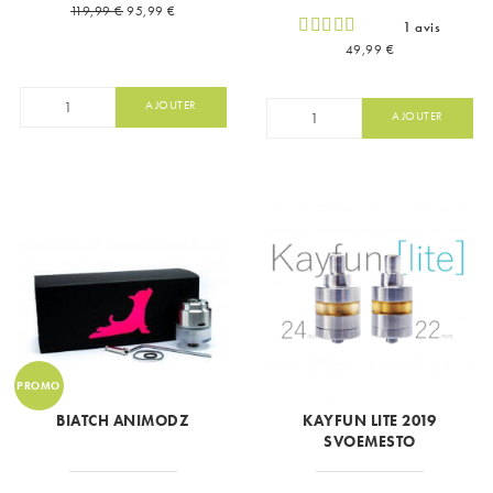
Prix de base
Prix
119,99 €
95,99 €
1 avis
Prix
49,99 €
AJOUTER
AJOUTER
PROMO
BIATCH ANIMODZ
KAYFUN LITE 2019
SVOEMESTO