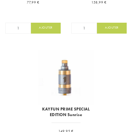
Prix
Prix
77,99 €
158,99 €
AJOUTER
AJOUTER
KAYFUN PRIME SPECIAL
EDITION Sunrise
Prix
149,95 €