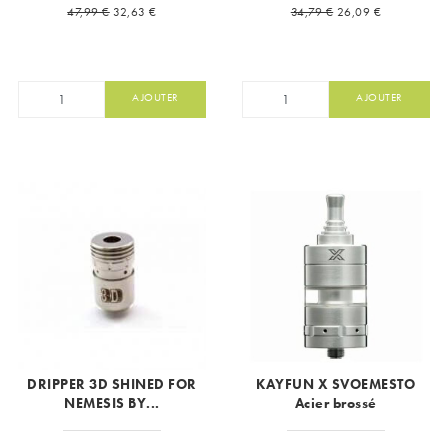
Prix de base
Prix
Prix de base
Prix
47,99 €
32,63 €
34,79 €
26,09 €
AJOUTER
AJOUTER
DRIPPER 3D SHINED FOR
KAYFUN X SVOEMESTO
NEMESIS BY...
Acier brossé