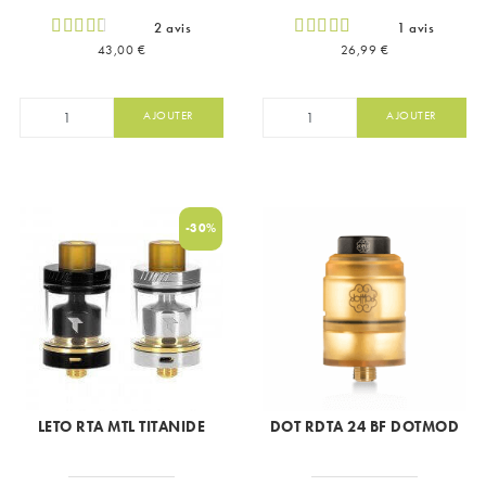
2 avis
1 avis
Prix
Prix
43,00 €
26,99 €
AJOUTER
AJOUTER
-30%
LETO RTA MTL TITANIDE
DOT RDTA 24 BF DOTMOD