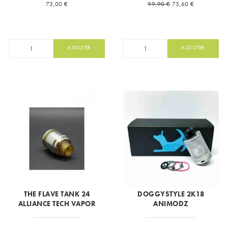
Prix
Prix de base
Prix
73,00 €
99,90 €
75,60 €
AJOUTER
AJOUTER
THE FLAVE TANK 24
DOGGYSTYLE 2K18
ALLIANCE TECH VAPOR
ANIMODZ