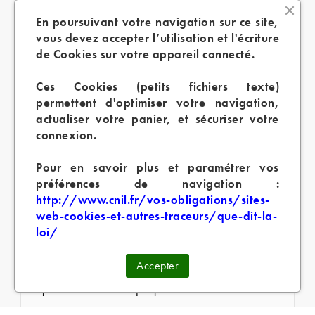
dessus. Il possède un pas de vis qui le fixe à la
En poursuivant votre navigation sur ce site,
cigarette électronique
.
vous devez accepter l’utilisation et l'écriture
de Cookies sur votre appareil connecté.
- Le "plateau de montage" où vont venir se fixer
les
résistances
qui elles-mêmes emprisonnent la
Ces Cookies (petits fichiers texte)
mèche en coton
permettent d'optimiser votre navigation,
actualiser votre panier, et sécuriser votre
- La "chambre d'atomisation", cette cloche dans
connexion.
laquelle la vapeur est conçue. Elle ressemble à
celle d'un
clearomiseur
sauf qu'ici elle est
Pour en savoir plus et paramétrer vos
automatiquement démontable ou presque.
préférences de navigation :
http://www.cnil.fr/vos-obligations/sites-
- Un réservoir, ou "tank", pour une certaine
web-cookies-et-autres-traceurs/que-dit-la-
catégorie d'atomiseur reconstructibles appelée
loi/
RTA (les RDA n'en sont pas équipés)
Accepter
- Une cheminée permettant à la vapeur du
e-
liquide
de remonter jusqu’à la bouche