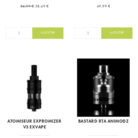
Prix de base
Prix
Prix
54,99 €
38,49 €
49,99 €
AJOUTER
AJOUTER
ATOMISEUR EXPROMIZER
BASTARD RTA ANIMODZ
V3 EXVAPE