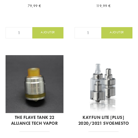
Prix
Prix
79,99 €
119,99 €
AJOUTER
AJOUTER
THE FLAVE TANK 22
KAYFUN LITE [PLUS]
ALLIANCE TECH VAPOR
2020/2021 SVOEMESTO