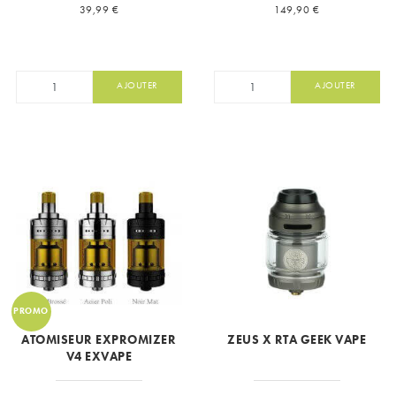
Prix
Prix
39,99 €
149,90 €
AJOUTER
AJOUTER
PROMO
ATOMISEUR EXPROMIZER
ZEUS X RTA GEEK VAPE
V4 EXVAPE