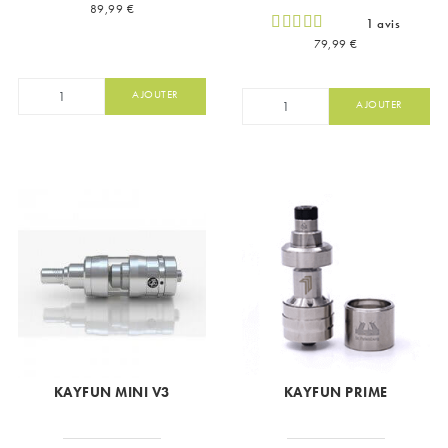
Prix
89,99 €
1 avis
Prix
79,99 €
AJOUTER
AJOUTER
KAYFUN MINI V3
KAYFUN PRIME