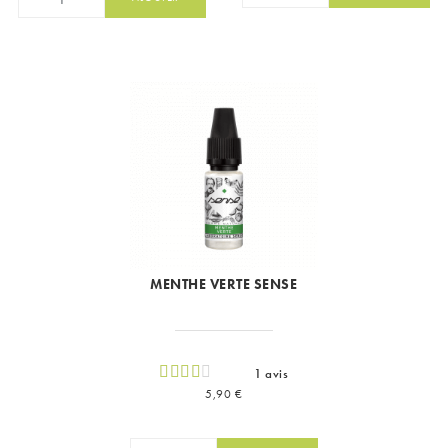
MENTHE VERTE SENSE
1 avis
Prix
5,90 €