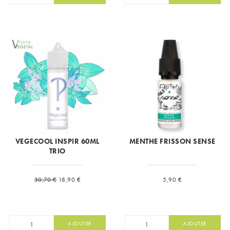
VEGECOOL INSPIR 60ML
MENTHE FRISSON SENSE
TRIO
Prix de base
Prix
Prix
30,70 €
18,90 €
5,90 €
AJOUTER
AJOUTER