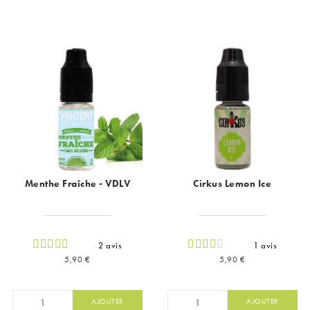
Menthe Fraîche - VDLV
Cirkus Lemon Ice
2 avis
1 avis
Prix
Prix
5,90 €
5,90 €
AJOUTER
AJOUTER