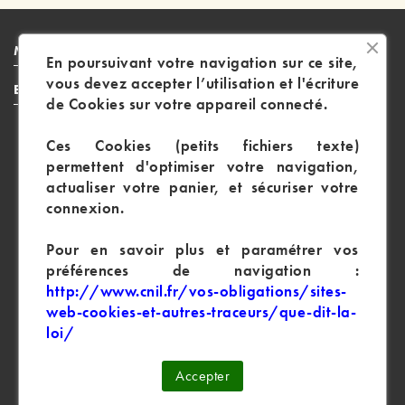
MAGASINS
En poursuivant votre navigation sur ce site,

vous devez accepter l’utilisation et l'écriture
EN SAVOIR PLUS
de Cookies sur votre appareil connecté.

Magasins Physiques :
Ces Cookies (petits fichiers texte)
permettent d'optimiser votre navigation,
CP : 3 rue de Picpus 75012 - 09 83 99 00 23
actualiser votre panier, et sécuriser votre
connexion.
CP : 105 rue des Trois Maillets - Verneuil d'Avre d'Iton
27130 - 09 55 830 830
Pour en savoir plus et paramétrer vos
Partenaire de :
préférences de navigation :
http://www.cnil.fr/vos-obligations/sites-
Yousenegal.com
web-cookies-et-autres-traceurs/que-dit-la-
loi/
Tous droits réservés :
ad-techparis.com
Accepter