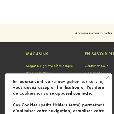
Abonnez-vous à notre 
MAGASINS
EN SAVOIR PL
Magasin cigarette electronique
Contactez-nous
Vape Shop Paris
plan du site
Vape Shop Marseille
Identifiant
En poursuivant votre navigation sur ce site,
vous devez accepter l’utilisation et l'écriture
Vape Shop Lyon
Mon compte
de Cookies sur votre appareil connecté.
Ces Cookies (petits fichiers texte) permettent
d'optimiser votre navigation, actualiser votre