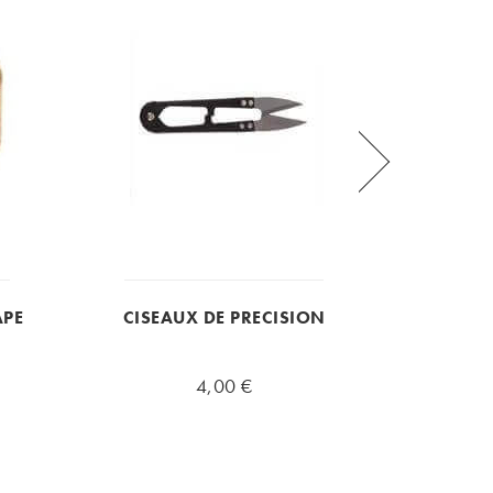
APE
CISEAUX DE PRECISION
PIN
MU
4,00 €