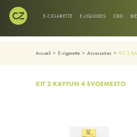
CONNEXION
0
E-CIGARETTE
E-LIQUIDES
CBD
BI
Accueil
E-cigarette
Accessoires
KIT 2 
KIT 2 KAYFUN 4 SVOEMESTO