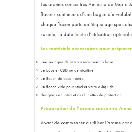
Les aromes concentrés Amnesia de Marie-Jea
flacons sont munis d’une bague d’inviolabi
chaque flacon porte un étiquetage spécialisé
société, la date limite d’utilisation optimale
Les matériels nécessaires pour préparer 
une seringue de remplissage pour la base
un booster CBD ou de nicotine
un flacon de base neutre
un flacon vide pour stocker votre e-liquide
des gants en latex et des lunettes de protection
Préparation de l’arome concentré Amné
Avant de commencer à utiliser l’arome concen