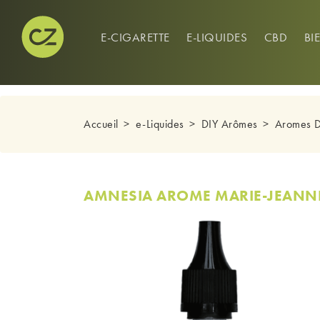
CONNEXION
0
E-CIGARETTE
E-LIQUIDES
CBD
BI
Accueil
e-Liquides
DIY Arômes
Aromes 
AMNESIA AROME MARIE-JEANN