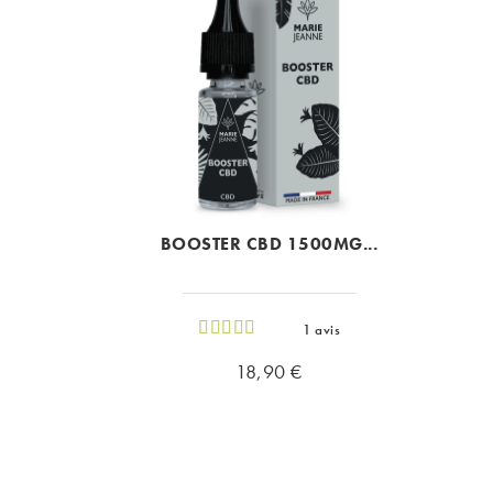
BOOSTER CBD 1500MG...
1 avis
Prix
18,90 €