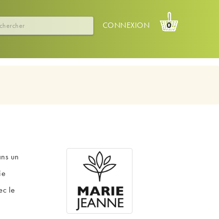
CONNEXION
0
ans un
ie
ec le