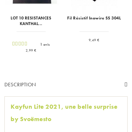
LOT 10 RESISTANCES
Fil Résistif Inowire SS 304L
KANTHAL...
Prix
9,49 €
1 avis
Prix
2,99 €
DESCRIPTION
Kayfun Lite 2021, une belle surprise
by Svoëmesto