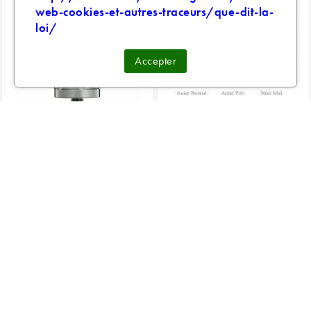
web-cookies-et-autres-traceurs/que-dit-la-
loi/
Accepter
KAYFUN X SVOEMESTO
ATOMISEUR EXPROMIZER V4
Acier...
EXVAPE
149,90 €
43,00 €
2 avis