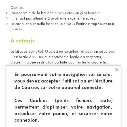
Contre :
L'autonomie de la batterie si vous êtes un gros fumeur
Il ne faut pas attendre à avoir une excellente saveur
La cartouche chauffe beaucoup si vous l'utilisez trop souvent à
la suite.
A retenir
Le kit Joyetech eRoll Mac est un excellent kit pour un débutant.
Il est facile à utiliser et à entretenir, facile à transporter,
discret, il a une restriction parfaite pour imiter la cigarette.
Le kit ne présente pas de fuites ou de ratés d'allumage et tout
est correcte.
En poursuivant votre navigation sur ce site,
L'eRoll Mac a une capacité de batterie assez faible si vous ne
vous devez accepter l’utilisation et l'écriture
prenez que le Kit Simple, Joyetech a eu une idée géniale pour
de Cookies sur votre appareil connecté.
augmenter massivement la batterie qui se nomme l'advanced
kit.
Ces Cookies (petits fichiers texte)
L'Advanced Kit est livré avec un étui de charge portable d'une
capacité de 2000mAh et d'un espace permettant de charger
permettent d'optimiser votre navigation,
un kit eRoll Mac et de ranger l'autre.
actualiser votre panier, et sécuriser votre
Bien que cela ne change pas la fonctionnalité du kit, cela
connexion.
ajoute beaucoup plus d'autonomie, chaque étui entièrement
chargé pouvant recharger l'eRoll Mac jusqu'à 8 fois.