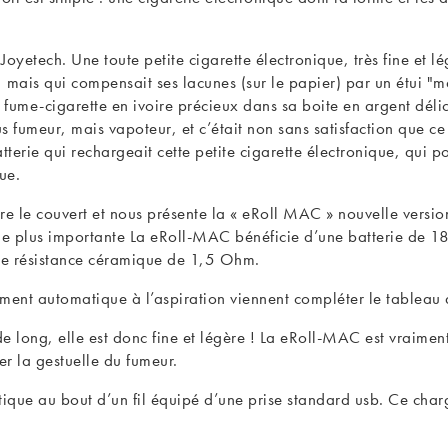
hez Joyetech. Une toute petite cigarette électronique, très fine et
 mais qui compensait ses lacunes (sur le papier) par un étui "m
fume-cigarette en ivoire précieux dans sa boite en argent délica
s fumeur, mais vapoteur, et c’était non sans satisfaction que ce
terie qui rechargeait cette petite cigarette électronique, qui p
ue.
tre le couvert et nous présente la « eRoll MAC » nouvelle vers
e plus importante La eRoll-MAC bénéficie d’une batterie de 1
e résistance céramique de 1,5 Ohm.
ment automatique à l’aspiration viennent compléter le tableau de
long, elle est donc fine et légère ! La eRoll-MAC est vraiment
er la gestuelle du fumeur.
ique au bout d’un fil équipé d’une prise standard usb. Ce charg