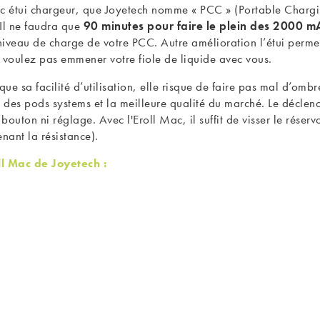
c étui chargeur, que Joyetech nomme « PCC » (Portable Charging
Il ne faudra que
90 minutes pour faire le plein des 2000 m
e niveau de charge de votre PCC. Autre amélioration l’étui perm
e voulez pas emmener votre fiole de liquide avec vous.
 que sa facilité d’utilisation, elle risque de faire pas mal d’o
t des pods systems et la meilleure qualité du marché. Le déclen
bouton ni réglage. Avec l'Eroll Mac, il suffit de visser le réserv
enant la résistance).
ll Mac de Joyetech :