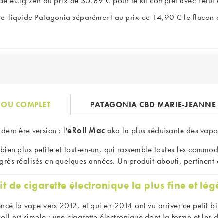
ite de eCig Zen au prix de 35,89 € pour le kit complet avec l'ét
e e-liquide Patagonia séparément au prix de 14,90 € le flacon 
E OU COMPLET
PATAGONIA CBD MARIE-JEANNE
dernière version : l'
eRoll Mac
aka la plus séduisante des vapo
bien plus petite et tout-en-un, qui rassemble toutes les commod
rès réalisés en quelques années. Un produit abouti, pertinent e
it de cigarette électronique la plus fine et lé
é la vape vers 2012, et qui en 2014 ont vu arriver ce petit bij
eRoll est simple : une cigarette électronique dont la forme et les