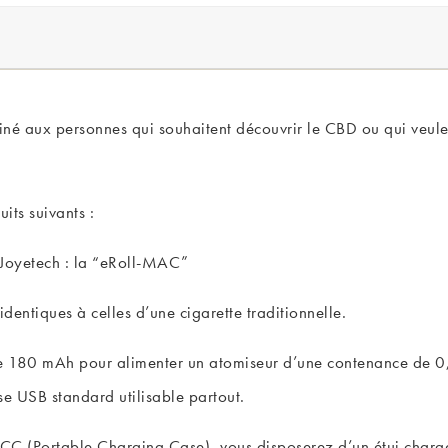
é aux personnes qui souhaitent découvrir le CBD ou qui veulent
its suivants :
e Joyetech : la “eRoll-MAC”
dentiques à celles d’une cigarette traditionnelle.
 180 mAh pour alimenter un atomiseur d’une contenance de 0,55
e USB standard utilisable partout.
PCC (Portable Charging Case), vous disposerez d’un étui charg