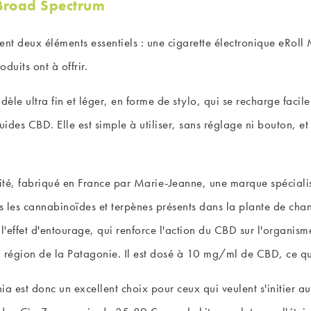
Broad Spectrum
t deux éléments essentiels : une cigarette électronique eRoll
uits ont à offrir.
èle ultra fin et léger, en forme de stylo, qui se recharge facile
des CBD. Elle est simple à utiliser, sans réglage ni bouton, e
ité, fabriqué en France par Marie-Jeanne, une marque spécialis
ous les cannabinoïdes et terpènes présents dans la plante de cha
'effet d'entourage, qui renforce l'action du CBD sur l'organism
la région de la Patagonie. Il est dosé à 10 mg/ml de CBD, ce qu
st donc un excellent choix pour ceux qui veulent s'initier au