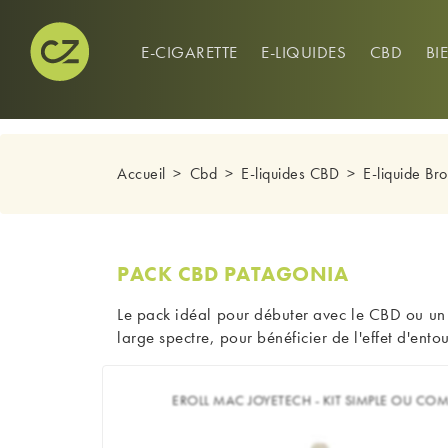
CONNEXION
0
E-CIGARETTE
E-LIQUIDES
CBD
BI
Accueil
Cbd
E-liquides CBD
E-liquide Br
PACK CBD PATAGONIA
Le pack idéal pour débuter avec le CBD ou un e
large spectre, pour bénéficier de l'effet d'en
EROLL MAC JOYETECH - KIT SIMPLE OU COM