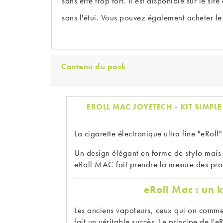
sans être trop fort. Il est disponible sur le s
sans l'étui. Vous pouvez également acheter l
Contenu du pack
EROLL MAC JOYETECH - KIT SIMPL
La cigarette électronique ultra fine "eRoll" 
Un design élégant en forme de stylo mais 
eRoll MAC fait prendre la mesure des prog
eRoll Mac : un k
Les anciens vapoteurs, ceux qui on commenc
fait un véritable succès. Le principe de l'