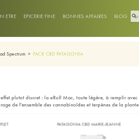
EN ETRE
EPICERIE FINE
BONNES AFFAIRES
BLOG

oad Spectrum
PACK CBD PATAGONIA
ffet plutot discret : la eRoll Mac, toute légère, à remplir avec
tourage de l'ensemble des cannabinoïdes et terpènes de la plante
PLET
PATAGONIA CBD MARIE-JEANNE