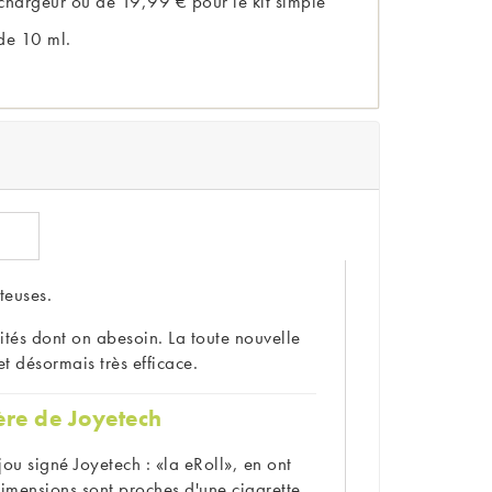
ui chargeur ou de 19,99 € pour le kit simple
de 10 ml.
teuses.
ités dont on abesoin. La toute nouvelle
t désormais très efficace.
gère de Joyetech
ou signé Joyetech : «la eRoll», en ont
 dimensions sont proches d'une cigarette