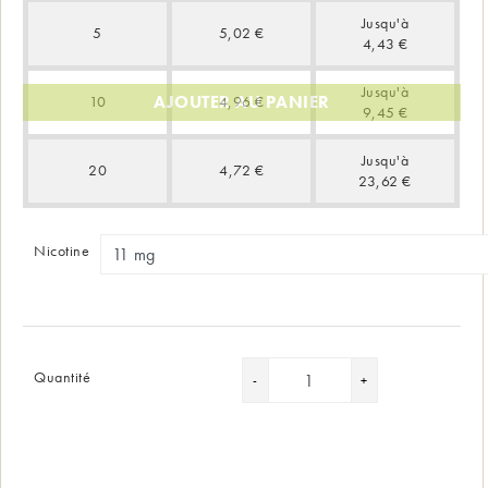
Jusqu'à
5
5,02 €
4,43 €
Jusqu'à
AJOUTER AU PANIER
10
4,96 €
9,45 €
Jusqu'à
20
4,72 €
23,62 €
Nicotine
Quantité