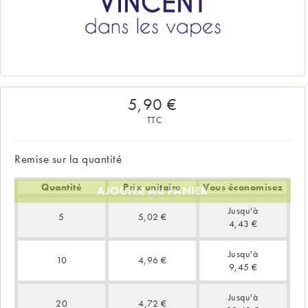
5,90 €
TTC
Remise sur la quantité
Quantité
Prix unitaire
Vous économisez
AJOUTER AU PANIER
Jusqu'à
5
5,02 €
4,43 €
Jusqu'à
10
4,96 €
9,45 €
Jusqu'à
20
4,72 €