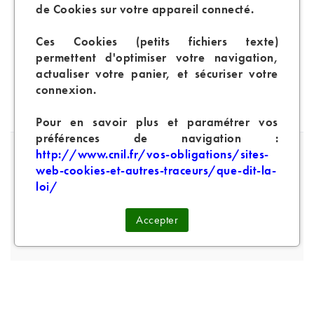
5
/5
de Cookies sur votre appareil connecté.
Ces Cookies (petits fichiers texte)
permettent d'optimiser votre navigation,
Based on
1
customer reviews
actualiser votre panier, et sécuriser votre
Sort reviews by :
connexion.
Pour en savoir plus et paramétrer vos
préférences de navigation :
http://www.cnil.fr/vos-obligations/sites-
Anne D.
publié le 18/08/2022
suite à une commande
web-cookies-et-autres-traceurs/que-dit-la-
du 23/07/2022
5/5
loi/
Très frais j'adore
Accepter
Cet avis vous a-t-il été utile ?
0
0
Oui
Non
PRODUITS SIMILAIRES