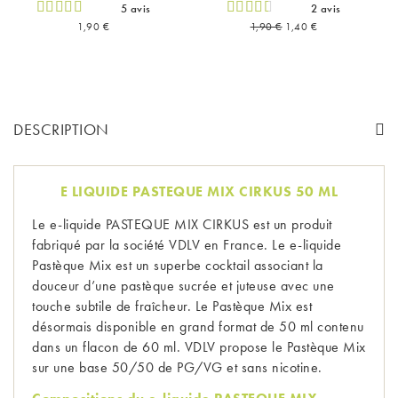
5 avis
2 avis
Prix
Prix de base
Prix
1,90 €
1,90 €
1,40 €
DESCRIPTION
E LIQUIDE PASTEQUE MIX CIRKUS 50 ML
Le e-liquide PASTEQUE MIX CIRKUS est un produit 
fabriqué par la société VDLV en France. Le e-liquide 
Pastèque Mix est un superbe cocktail associant la 
douceur d’une pastèque sucrée et juteuse avec une 
touche subtile de fraîcheur. Le Pastèque Mix est 
désormais disponible en grand format de 50 ml contenu 
dans un flacon de 60 ml. VDLV propose le Pastèque Mix 
sur une base 50/50 de PG/VG et sans nicotine.