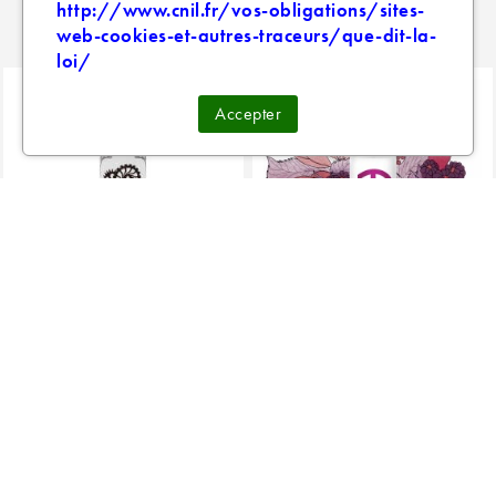
http://www.cnil.fr/vos-obligations/sites-
PRODUITS SIMILAIRES
web-cookies-et-autres-traceurs/que-dit-la-
loi/
Accepter
FIL ROUGE 50ML
MURMURE INSPIR 60ML
MECANIQUE...
TRIO
20,90 €
24,80 €
30,70 €