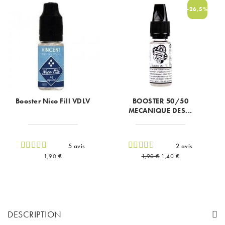
-26,5%
Booster Nico Fill VDLV
BOOSTER 50/50
MECANIQUE DES...
5 avis
2 avis
Prix
Prix de base
Prix
1,90 €
1,90 €
1,40 €
DESCRIPTION