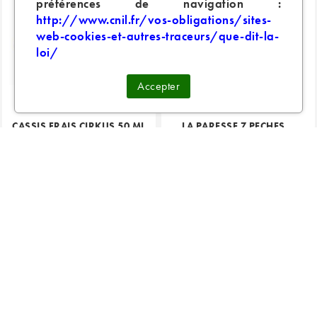
préférences de navigation :
http://www.cnil.fr/vos-obligations/sites-
web-cookies-et-autres-traceurs/que-dit-la-
loi/
Accepter
CASSIS FRAIS CIRKUS 50 ML
LA PARESSE 7 PECHES...
22,90 €
11,45 €
22,90 €