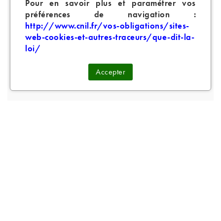
Pascale G.
publié le 06/07/2021
Pour en savoir plus et paramétrer vos
suite à une
commande du 30/06/2021
préférences de navigation :
5/5
http://www.cnil.fr/vos-obligations/sites-
pas de gout sucré, vraiment le gout du tabac brun, ce
web-cookies-et-autres-traceurs/que-dit-la-
que je recherchais
loi/
Cet avis vous a-t-il été utile ?
0
0
Oui
Non
Accepter
PRODUITS SIMILAIRES