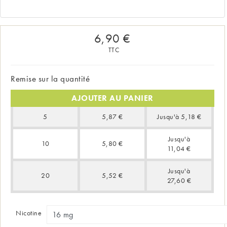
6,90 €
TTC
Remise sur la quantité
AJOUTER AU PANIER
Quantité
Prix unitaire
Vous économisez
5
5,87 €
Jusqu'à 5,18 €
Jusqu'à
10
5,80 €
11,04 €
Jusqu'à
20
5,52 €
27,60 €
Nicotine