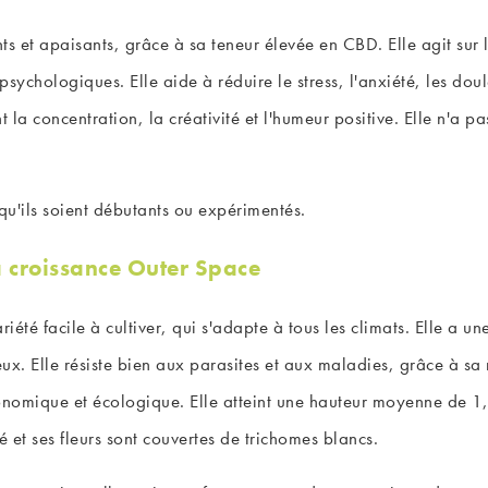
nts et apaisants, grâce à sa teneur élevée en CBD. Elle agit su
ychologiques. Elle aide à réduire le stress, l'anxiété, les doul
la concentration, la créativité et l'humeur positive. Elle n'a pas
, qu'ils soient débutants ou expérimentés.
a croissance Outer Space
iété facile à cultiver, qui s'adapte à tous les climats. Elle a u
x. Elle résiste bien aux parasites et aux maladies, grâce à sa
économique et écologique. Elle atteint une hauteur moyenne de 
cé et ses fleurs sont couvertes de trichomes blancs.