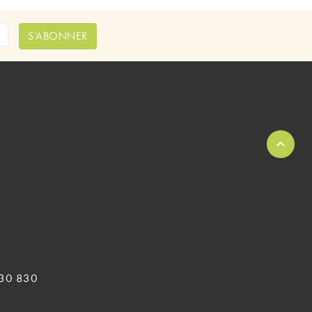
S’ABONNER
 830 830