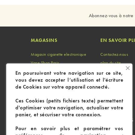
Abonnez-vous à notre 
MAGASINS
EN SAVOIR PL
Magasin cigarette electronique
Contactez-nous
Vape Shop Paris
plan du site
Vape Shop Marseille
Identifiant
En poursuivant votre navigation sur ce site,
vous devez accepter l’utilisation et l'écriture
Vape Shop Lyon
Mon compte
de Cookies sur votre appareil connecté.
Ces Cookies (petits fichiers texte) permettent
d'optimiser votre navigation, actualiser votre
panier, et sécuriser votre connexion.
CP : 105 
Pour en savoir plus et paramétrer vos