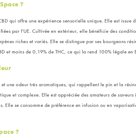
 Space ?
CBD qui offre une expérience sensorielle unique. Elle est issue 
es par l'UE. Cultivée en extérieur, elle bénéficie des condition
erpènes riches et variés. Elle se distingue par ses bourgeons rés
 CBD et moins de 0,19% de THC, ce qui la rend 100% légale en 
leur
et une odeur très aromatiques, qui rappellent le pin et la rési
otique et complexe. Elle est appréciée des amateurs de saveurs i
ives. Elle se consomme de préférence en infusion ou en vaporisat
Space ?