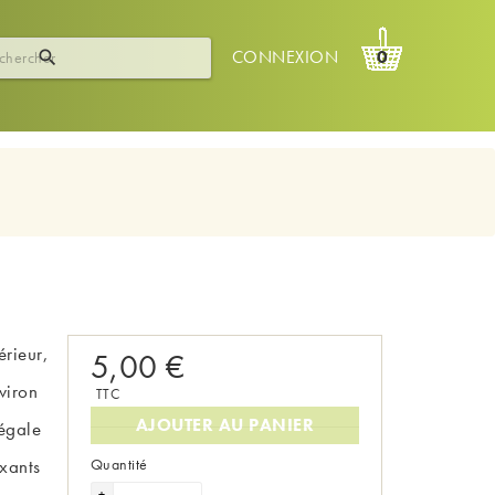
CONNEXION
0

érieur,
5,00 €
nviron
TTC
AJOUTER AU PANIER
égale
axants
Quantité