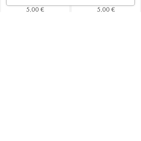
5,00 €
5,00 €
MAGASINS

EN SAVOIR PLUS

Magasins Physiques :
CP : 3 rue de Picpus 75012 - 09 83 99 00 23
CP : 105 rue des Trois Maillets - Verneuil d'Avre d'Iton
27130 - 09 55 830 830