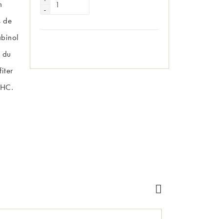
n
s de
abinol
s du
iter
THC.