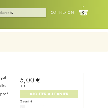
CONNEXION
0

égal
5,00 €
citron
TTC
mposé
AJOUTER AU PANIER
Quantité