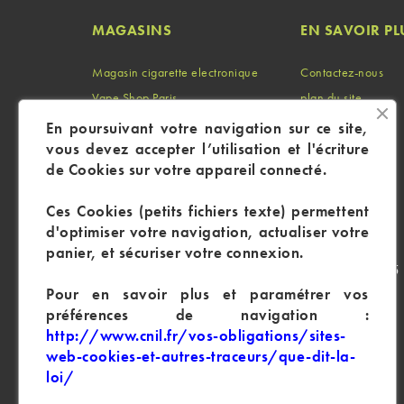
MAGASINS
EN SAVOIR PL
Magasin cigarette electronique
Contactez-nous
Vape Shop Paris
plan du site
Vape Shop Marseille
Identifiant
En poursuivant votre navigation sur ce site,
vous devez accepter l’utilisation et l'écriture
Vape Shop Lyon
Mon compte
de Cookies sur votre appareil connecté.
Ces Cookies (petits fichiers texte) permettent
d'optimiser votre navigation, actualiser votre
panier, et sécuriser votre connexion.
CP : 105 
Pour en savoir plus et paramétrer vos
préférences de navigation :
http://www.cnil.fr/vos-obligations/sites-
web-cookies-et-autres-traceurs/que-dit-la-
loi/