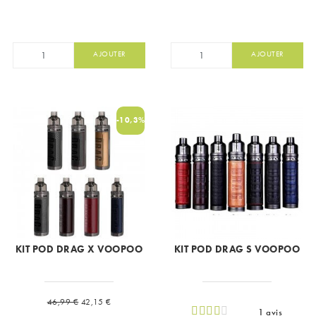
AJOUTER
AJOUTER
-10,3%
KIT POD DRAG X VOOPOO
KIT POD DRAG S VOOPOO
Prix de base
Prix
46,99 €
42,15 €
1 avis