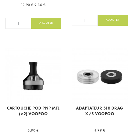
Prix de base
Prix
12,90 €
9,30 €
AJOUTER
AJOUTER
CARTOUCHE POD PNP MTL
ADAPTATEUR 510 DRAG
(x2) VOOPOO
X/S VOOPOO
Prix
Prix
6,90 €
4,99 €