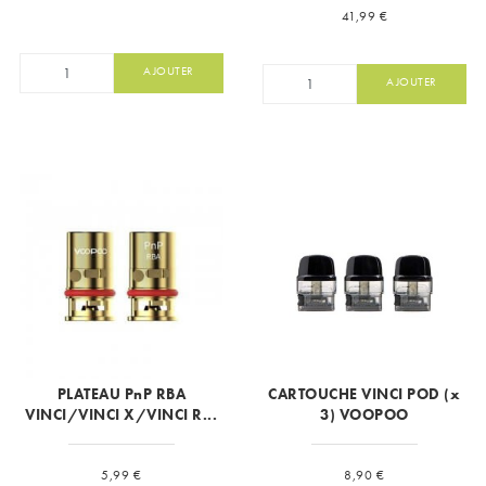
Prix
41,99 €
AJOUTER
AJOUTER
PLATEAU PnP RBA
CARTOUCHE VINCI POD (x
VINCI/VINCI X/VINCI R...
3) VOOPOO
Prix
Prix
5,99 €
8,90 €