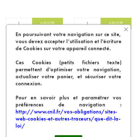
AJOUTER
AJOUTER
En poursuivant votre navigation sur ce site,
vous devez accepter l’utilisation et l'écriture
de Cookies sur votre appareil connecté.
Ces Cookies (petits fichiers texte)
permettent d'optimiser votre navigation,
actualiser votre panier, et sécuriser votre
connexion.
Pour en savoir plus et paramétrer vos
préférences de navigation :
KIT POD VINCI Q VOOPOO
KIT DRAG S PRO VOOPOO
http://www.cnil.fr/vos-obligations/sites-
web-cookies-et-autres-traceurs/que-dit-la-
loi/
Prix
Prix
13,90 €
44,90 €