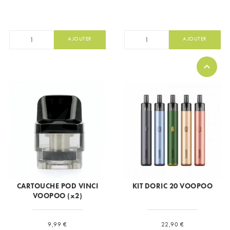
AJOUTER
AJOUTER
CARTOUCHE POD VINCI
KIT DORIC 20 VOOPOO
VOOPOO (x2)
Prix
Prix
9,99 €
22,90 €