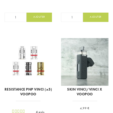
AJOUTER
AJOUTER
RESISTANCE PNP VINCI (x5)
SKIN VINCI/VINCI X
VOOPOO
VOOPOO
Prix
4,99 €
4 avis