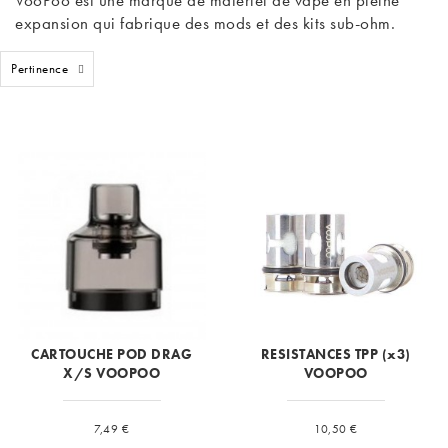
expansion qui fabrique des mods et des kits sub-ohm.
Pertinence
CARTOUCHE POD DRAG
RESISTANCES TPP (x3)
X/S VOOPOO
VOOPOO
Prix
Prix
7,49 €
10,50 €