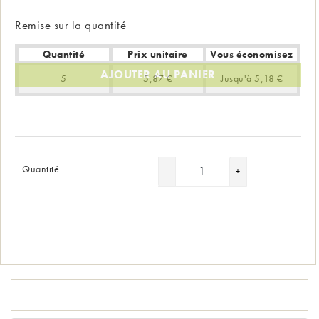
Remise sur la quantité
Quantité
Prix unitaire
Vous économisez
AJOUTER AU PANIER
5
5,87 €
Jusqu'à 5,18 €
Quantité