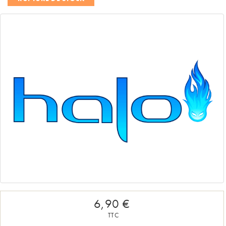
6,90 €
TTC