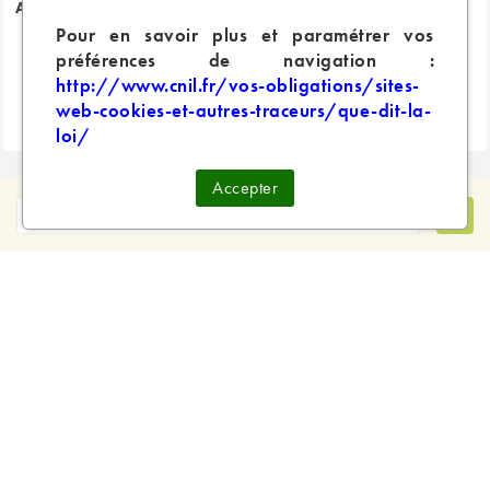
ACCU ENERGY VAP 30A 2700
RESISTANCE CCELL
Pour en savoir plus et paramétrer vos
mah
GUARDIAN...
préférences de navigation :
http://www.cnil.fr/vos-obligations/sites-
10,99 €
3,19 €
web-cookies-et-autres-traceurs/que-dit-la-
loi/
Accepter
MAGASINS

EN SAVOIR PLUS

Magasins Physiques :
CP : 3 rue de Picpus 75012 - 09 83 99 00 23