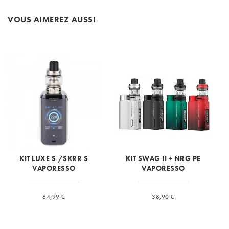
VOUS AIMEREZ AUSSI
KIT LUXE S /SKRR S
KIT SWAG II + NRG PE
VAPORESSO
VAPORESSO
Prix
Prix
64,99 €
38,90 €