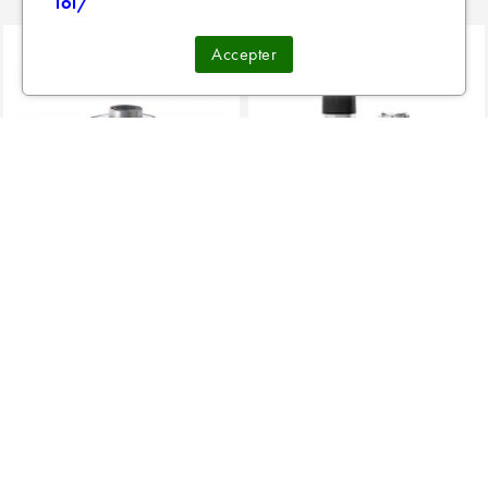
loi/
Accepter
POD ENOVAP (x4)
RES POD ORION Q X2 LOST
VAPE
15,90 €
5,50 €
10,00 €