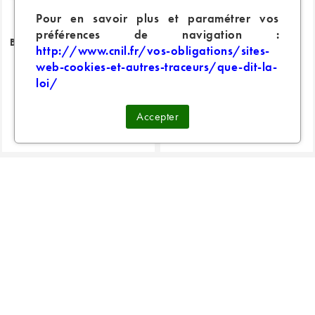
Pour en savoir plus et paramétrer vos
préférences de navigation :
BASIQ VGT INSPIR - VEGETAL
BASIQ PURE INSPIR - 100
http://www.cnil.fr/vos-obligations/sites-
%...
web-cookies-et-autres-traceurs/que-dit-la-
loi/
5,90 €
5,90 €
Accepter
8 avis
8 avis
MAGASINS

EN SAVOIR PLUS
