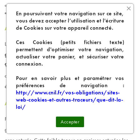
aider à gérer diverses conditions, telles que les maladies de la peau, l'arthrite,
En poursuivant votre navigation sur ce site,
et les symptômes du syndrome prémenstruel (SPM).
vous devez accepter l’utilisation et l'écriture
de Cookies sur votre appareil connecté.
Acides Gras Monoinsaturés (AGMI)
Ces Cookies (petits fichiers texte)
Les graines de chanvre contiennent également des
acides
permettent d'optimiser votre navigation,
gras monoinsaturés
, tels que l'
acide oléique (oméga-
actualiser votre panier, et sécuriser votre
connexion.
9)
, qui est bénéfique pour la santé cardiovasculaire. Bien
que moins présents que les AGPI, les AGMI contribuent
Pour en savoir plus et paramétrer vos
préférences de navigation :
également à un profil lipidique sain.
http://www.cnil.fr/vos-obligations/sites-
web-cookies-et-autres-traceurs/que-dit-la-
Acides Gras Saturés
loi/
Par rapport à d'autres sources de graisses végétales, les
Accepter
graines de chanvre contiennent relativement peu d'acides