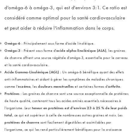
d'oméga-6 à oméga-3, qui est d'environ 3:1. Ce ratio est
considéré comme optimal pour la santé cardiovasculaire
et peut aider à réduire l'inflammation dans le corps.
Oméga-6
: Principalement sous forme d'acide linoléique.
Oméga-3
: Présent sous forme d'
acide alpha-linolénique (ALA)
, les graines
de chanvre offrent une source végétale d'oméga-3, essentielle pour le cerveau
et la santé cardiovasculaire.
Acide Gamma-Linolénique (AGL)
: Un oméga-6 bénéfique ayant des effets
anti-inflammatoires et aidant à gérer les symptômes de maladies chroniques
comme l'
eczéma
, les
douleurs menstruelles
et certaines formes d'
arthrite
.
Protéines
: Les graines de chanvre sont une source exceptionnelle de protéines
de haute qualité, contenant tous les acides aminés essentiels nécessaires à
l'organisme. Leur
teneur en protéines est d'environ 23 à 25 % de leur poids
total
, ce qui est supérieur à celle de nombreuses autres graines et noix. Les
protéines de chanvre
sont facilement digestibles et assimilables par
l'organisme, ce qui les rend particulièrement bénéfiques pour la croissance