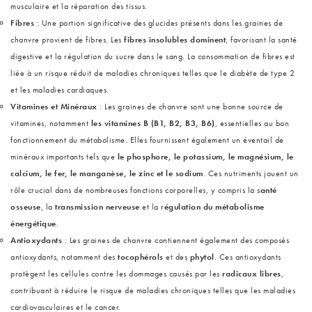
musculaire et la réparation des tissus.
Fibres
: Une portion significative des glucides présents dans les graines de
chanvre provient de fibres. Les
fibres insolubles dominent
, favorisant la santé
digestive et la régulation du sucre dans le sang. La consommation de fibres est
liée à un risque réduit de maladies chroniques telles que le diabète de type 2
et les maladies cardiaques.
Vitamines et Minéraux
: Les graines de chanvre sont une bonne source de
vitamines, notamment
les vitamines B (B1, B2, B3, B6)
, essentielles au bon
fonctionnement du métabolisme. Elles fournissent également un éventail de
minéraux importants tels que
le phosphore, le potassium, le magnésium, le
calcium, le fer, le manganèse, le zinc et le sodium
. Ces nutriments jouent un
rôle crucial dans de nombreuses fonctions corporelles, y compris la s
anté
osseuse
, la
transmission nerveuse
et la r
égulation du métabolisme
énergétique
.
Antioxydants
: Les graines de chanvre contiennent également des composés
antioxydants, notamment des
tocophérols
et des
phytol
. Ces antioxydants
protègent les cellules contre les dommages causés par les
radicaux libres
,
contribuant à réduire le risque de maladies chroniques telles que les maladies
cardiovasculaires et le cancer.