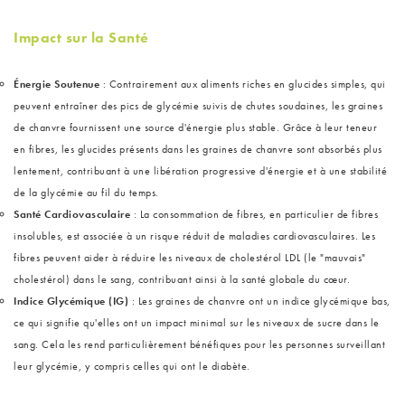
Impact sur la Santé
Énergie Soutenue
: Contrairement aux aliments riches en glucides simples, qui
peuvent entraîner des pics de glycémie suivis de chutes soudaines, les graines
de chanvre fournissent une source d'énergie plus stable. Grâce à leur teneur
en fibres, les glucides présents dans les graines de chanvre sont absorbés plus
lentement, contribuant à une libération progressive d'énergie et à une stabilité
de la glycémie au fil du temps.
Santé Cardiovasculaire
: La consommation de fibres, en particulier de fibres
insolubles, est associée à un risque réduit de maladies cardiovasculaires. Les
fibres peuvent aider à réduire les niveaux de cholestérol LDL (le "mauvais"
cholestérol) dans le sang, contribuant ainsi à la santé globale du cœur.
Indice Glycémique (IG)
: Les graines de chanvre ont un indice glycémique bas,
ce qui signifie qu'elles ont un impact minimal sur les niveaux de sucre dans le
sang. Cela les rend particulièrement bénéfiques pour les personnes surveillant
leur glycémie, y compris celles qui ont le diabète.