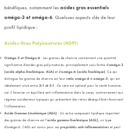
bénéfiques, notamment les
acides gras essentiels
oméga-3 et oméga-6
. Quelsues aspects clés de leur
profil lipidique :
Acides Gras Polyinsaturés (AGPI)
Oméga-3 et Oméga-6
: Les graines de chanvre contiennent une quantité
significative d'acides gras polyinsaturés, principalement sous forme d'
oméga-3
(acide alpha-linolénique, ALA)
et d'
oméga-6 (acide linoléique)
. Ce qui
distingue les graines de chanvre est leur
ratio oméga-6
à
oméga-3
, qui est
idéalement situé entre
2:1 et 3:1
. Ce ratio est optimal pour la santé humaine,
car il favorise un équilibre anti-inflammatoire dans le corps, contrairement aux
régimes occidentaux typiques qui présentent des ratios déséquilibrés favorisant
l'inflammation.
Acide Gamma-Linolénique (AGL)
: Un autre composant lipidique important
des graines de chanvre est l'
acide gamma-linolénique (AGL)
, un type
d'oméga-6. L'AGL est connu pour ses
propriétés anti-inflammatoires
et peut