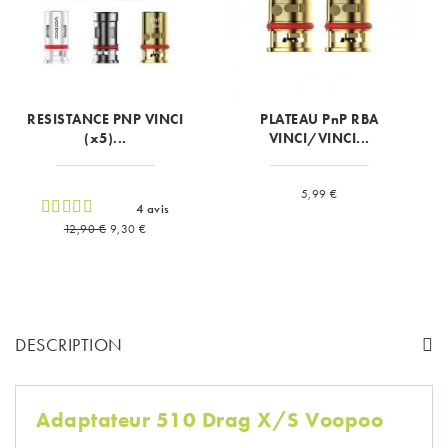
RESISTANCE PNP VINCI
PLATEAU PnP RBA
(x5)...
VINCI/VINCI...
Prix
5,99 €
4 avis
Prix de base
Prix
12,90 €
9,30 €
DESCRIPTION
Adaptateur 510 Drag X/S Voopoo