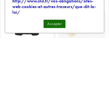
http://www.cnil.fr/vos-obligations/sites-
web-cookies-et-autres-traceurs/que-dit-la-
-40%
loi/
Accepter
ADAPTATEUR 510
PIECES DE RECHANGE
VINCI/VINCI...
KAYFUN...
3,54 €
1,99 €
5,90 €