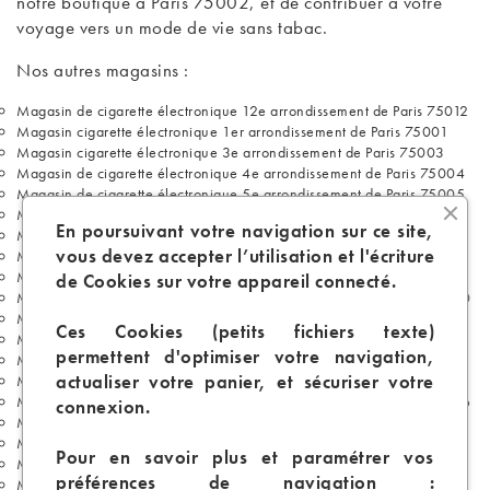
notre boutique à Paris 75002, et de contribuer à votre
voyage vers un mode de vie sans tabac.
Nos autres magasins :
Magasin de cigarette électronique 12e arrondissement de Paris 75012
Magasin cigarette électronique 1er arrondissement de Paris 75001
Magasin cigarette électronique 3e arrondissement de Paris 75003
Magasin de cigarette électronique 4e arrondissement de Paris 75004
Magasin de cigarette électronique 5e arrondissement de Paris 75005
Magasin de cigarette électronique 6e arrondissement de Paris 75006
En poursuivant votre navigation sur ce site,
Magasin de cigarette électronique 7e arrondissement de Paris 75007
vous devez accepter l’utilisation et l'écriture
Magasin de cigarette électronique 8e arrondissement de Paris 75008
Magasin de cigarette électronique 9e arrondissement de Paris 75009
de Cookies sur votre appareil connecté.
Magasin de cigarette électronique 10e arrondissement de Paris 75010
Magasin de cigarette électronique 11e arrondissement de Paris 75011
Ces Cookies (petits fichiers texte)
Magasin de cigarette électronique 13e arrondissement de Paris 75013
permettent d'optimiser votre navigation,
Magasin de cigarette électronique 14e arrondissement de Paris 75014
actualiser votre panier, et sécuriser votre
Magasin de cigarette électronique 15e arrondissement de Paris 75015
Magasin de cigarette électronique 16e arrondissement de Paris 75016
connexion.
Magasin de cigarette électronique 17e arrondissement de Paris 75017
Magasin de cigarette électronique 18e arrondissement de Paris 75018
Pour en savoir plus et paramétrer vos
Magasin de cigarette électronique 19e arrondissement de Paris 75019
préférences de navigation :
Magasin de cigarette électronique 20e arrondissement de Paris