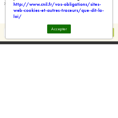
75020
http://www.cnil.fr/vos-obligations/sites-
web-cookies-et-autres-traceurs/que-dit-la-
loi/
Accepter
MAGASINS

EN SAVOIR PLUS

Magasins Physiques :
CP : 3 rue de Picpus 75012 - 09 83 99 00 23
CP : 105 rue des Trois Maillets - Verneuil d'Avre d'Iton
27130 - 09 55 830 830
Partenaire de :