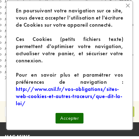
Magasin de cigarette électronique 6e arrondissement de Paris 75006
Magasin de cigarette électronique 7e arrondissement de Paris 75007
En poursuivant votre navigation sur ce site,
Magasin de cigarette électronique 8e arrondissement de Paris 75008
vous devez accepter l’utilisation et l'écriture
Magasin de cigarette électronique 9e arrondissement de Paris 75009
de Cookies sur votre appareil connecté.
Magasin de cigarette électronique 10e arrondissement de Paris 75010
Magasin de cigarette électronique 11e arrondissement de Paris 75011
Magasin de cigarette électronique 13e arrondissement de Paris 75013
Ces Cookies (petits fichiers texte)
Magasin de cigarette électronique 14e arrondissement de Paris 75014
permettent d'optimiser votre navigation,
Magasin de cigarette électronique 15e arrondissement de Paris 75015
actualiser votre panier, et sécuriser votre
Magasin de cigarette électronique 16e arrondissement de Paris 75016
connexion.
Magasin de cigarette électronique 17e arrondissement de Paris 75017
Magasin de cigarette électronique 19e arrondissement de Paris 75019
Magasin de cigarette électronique 20e arrondissement de Paris
Pour en savoir plus et paramétrer vos
75020
préférences de navigation :
http://www.cnil.fr/vos-obligations/sites-
web-cookies-et-autres-traceurs/que-dit-la-
loi/
Accepter
MAGASINS