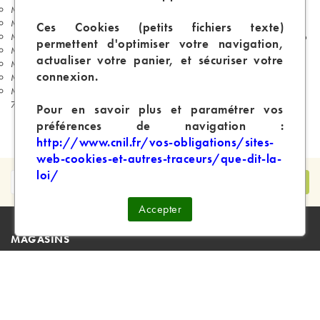
Magasin de cigarette électronique 14e arrondissement de Paris 75014
Magasin de cigarette électronique 15e arrondissement de Paris 75015
Ces Cookies (petits fichiers texte)
Magasin de cigarette électronique 16e arrondissement de Paris 75016
permettent d'optimiser votre navigation,
Magasin de cigarette électronique 17e arrondissement de Paris 75017
actualiser votre panier, et sécuriser votre
Magasin de cigarette électronique 18e arrondissement de Paris 75018
connexion.
Magasin de cigarette électronique 19e arrondissement de Paris 75019
Magasin de cigarette électronique 20e arrondissement de Paris
75020
Pour en savoir plus et paramétrer vos
préférences de navigation :
http://www.cnil.fr/vos-obligations/sites-
web-cookies-et-autres-traceurs/que-dit-la-
loi/
Accepter
MAGASINS

EN SAVOIR PLUS

Magasins Physiques :