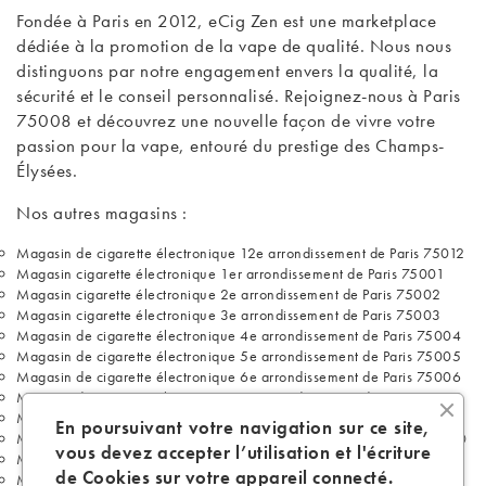
Fondée à Paris en 2012, eCig Zen est une marketplace
dédiée à la promotion de la vape de qualité. Nous nous
distinguons par notre engagement envers la qualité, la
sécurité et le conseil personnalisé. Rejoignez-nous à Paris
75008 et découvrez une nouvelle façon de vivre votre
passion pour la vape, entouré du prestige des Champs-
Élysées.
Nos autres magasins :
Magasin de cigarette électronique 12e arrondissement de Paris 75012
Magasin cigarette électronique 1er arrondissement de Paris 75001
Magasin cigarette électronique 2e arrondissement de Paris 75002
Magasin cigarette électronique 3e arrondissement de Paris 75003
Magasin de cigarette électronique 4e arrondissement de Paris 75004
Magasin de cigarette électronique 5e arrondissement de Paris 75005
Magasin de cigarette électronique 6e arrondissement de Paris 75006
Magasin de cigarette électronique 7e arrondissement de Paris 75007
Magasin de cigarette électronique 9e arrondissement de Paris 75009
En poursuivant votre navigation sur ce site,
Magasin de cigarette électronique 10e arrondissement de Paris 75010
vous devez accepter l’utilisation et l'écriture
Magasin de cigarette électronique 11e arrondissement de Paris 75011
de Cookies sur votre appareil connecté.
Magasin de cigarette électronique 13e arrondissement de Paris 75013