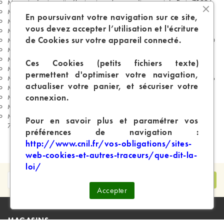
Magasin de cigarette électronique 6e arrondissement de Paris 75006
Magasin de cigarette électronique 7e arrondissement de Paris 75007
En poursuivant votre navigation sur ce site,
Magasin de cigarette électronique 8e arrondissement de Paris 75008
vous devez accepter l’utilisation et l'écriture
Magasin de cigarette électronique 9e arrondissement de Paris 75009
de Cookies sur votre appareil connecté.
Magasin de cigarette électronique 10e arrondissement de Paris 75010
Magasin de cigarette électronique 13e arrondissement de Paris 75013
Magasin de cigarette électronique 14e arrondissement de Paris 75014
Ces Cookies (petits fichiers texte)
Magasin de cigarette électronique 15e arrondissement de Paris 75015
permettent d'optimiser votre navigation,
Magasin de cigarette électronique 16e arrondissement de Paris 75016
actualiser votre panier, et sécuriser votre
Magasin de cigarette électronique 17e arrondissement de Paris 75017
connexion.
Magasin de cigarette électronique 18e arrondissement de Paris 75018
Magasin de cigarette électronique 19e arrondissement de Paris 75019
Magasin de cigarette électronique 20e arrondissement de Paris
Pour en savoir plus et paramétrer vos
75020
préférences de navigation :
http://www.cnil.fr/vos-obligations/sites-
web-cookies-et-autres-traceurs/que-dit-la-
loi/
Accepter
MAGASINS